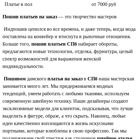
Платье в пол
от 7000 руб
Пошив платьев на заказ
— это творчество мастеров
Индпошив ценился во все времена, и даже теперь, когда мода
поставлена на конвейер и втиснута в рыночные отношения.
Больше того,
пошив платьев СПб
набирает обороты,
предлагаются новые технологии, отделка, фурнитура, целый
спектр возможностей для выражения женской
индивидуальности.
Пошивом
дамского
платья на заказ
в
СПб
наша мастерская
занимается много лет. Мы придерживаемся модных
тенденций, умеем работать с любыми тканями, используем
современную швейную технику. Наши дизайнеры создают
эксклюзивные модели для клиенток, подсказывая, что лучше
выделить в фигуре, образе, а что скрыть. Наконец, любые
идеи качественно воплощаются в жизнь искусными
портными, которые влюблены в свою профессию. Так мы
поддерживаем свой престиж как столичное
швейное ателье
.