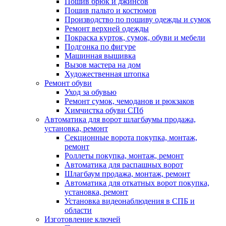
Пошив брюк и джинсов
Пошив пальто и костюмов
Производство по пошиву одежды и сумок
Ремонт верхней одежды
Покраска курток, сумок, обуви и мебели
Подгонка по фигуре
Машинная вышивка
Вызов мастера на дом
Художественная штопка
Ремонт обуви
Уход за обувью
Ремонт сумок, чемоданов и рюкзаков
Химчистка обуви СПб
Автоматика для ворот шлагбаумы продажа,
установка, ремонт
Секционные ворота покупка, монтаж,
ремонт
Роллеты покупка, монтаж, ремонт
Автоматика для распашных ворот
Шлагбаум продажа, монтаж, ремонт
Автоматика для откатных ворот покупка,
установка, ремонт
Установка видеонаблюдения в СПБ и
области
Изготовление ключей