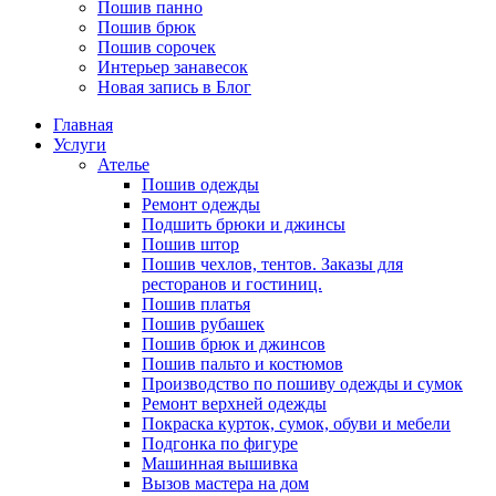
Пошив панно
Пошив брюк
Пошив сорочек
Интерьер занавесок
Новая запись в Блог
Главная
Услуги
Ателье
Пошив одежды
Ремонт одежды
Подшить брюки и джинсы
Пошив штор
Пошив чехлов, тентов. Заказы для
ресторанов и гостиниц.
Пошив платья
Пошив рубашек
Пошив брюк и джинсов
Пошив пальто и костюмов
Производство по пошиву одежды и сумок
Ремонт верхней одежды
Покраска курток, сумок, обуви и мебели
Подгонка по фигуре
Машинная вышивка
Вызов мастера на дом