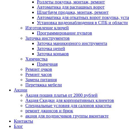
Роллеты покупка, монтаж, ремонт
Автоматика для распашных ворот
Шлагбаум продажа, монтаж, ремонт
Автоматика для откатных ворот покупка, уст
Установка видеонаблюдения в СПБ и области
Изготовление ключей
Программирование пультов
Заточка инструментов
Заточка маникюрного инструмента
Заточка цепей
Заточка коньков
Химчистка
Прачечная
Ремонт очков
Ремонт часов
Замена питания
Перетяжка мебели
Акции
Акция пошив платья от 2000 рублей
Акция Скидки для корпоративных клиентов
Специальные условия для салонов красоты
ремонт джинсов и брюк
акция для подписчиков группы вконтакте
Контакты
Блог