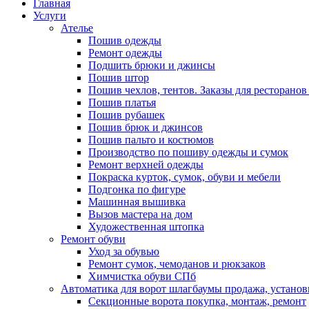
Главная
Услуги
Ателье
Пошив одежды
Ремонт одежды
Подшить брюки и джинсы
Пошив штор
Пошив чехлов, тентов. Заказы для ресторанов
Пошив платья
Пошив рубашек
Пошив брюк и джинсов
Пошив пальто и костюмов
Производство по пошиву одежды и сумок
Ремонт верхней одежды
Покраска курток, сумок, обуви и мебели
Подгонка по фигуре
Машинная вышивка
Вызов мастера на дом
Художественная штопка
Ремонт обуви
Уход за обувью
Ремонт сумок, чемоданов и рюкзаков
Химчистка обуви СПб
Автоматика для ворот шлагбаумы продажа, установ
Секционные ворота покупка, монтаж, ремонт