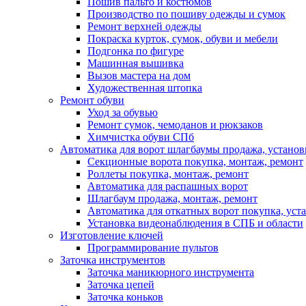
Пошив пальто и костюмов
Производство по пошиву одежды и сумок
Ремонт верхней одежды
Покраска курток, сумок, обуви и мебели
Подгонка по фигуре
Машинная вышивка
Вызов мастера на дом
Художественная штопка
Ремонт обуви
Уход за обувью
Ремонт сумок, чемоданов и рюкзаков
Химчистка обуви СПб
Автоматика для ворот шлагбаумы продажа, установ
Секционные ворота покупка, монтаж, ремонт
Роллеты покупка, монтаж, ремонт
Автоматика для распашных ворот
Шлагбаум продажа, монтаж, ремонт
Автоматика для откатных ворот покупка, уст
Установка видеонаблюдения в СПБ и области
Изготовление ключей
Программирование пультов
Заточка инструментов
Заточка маникюрного инструмента
Заточка цепей
Заточка коньков