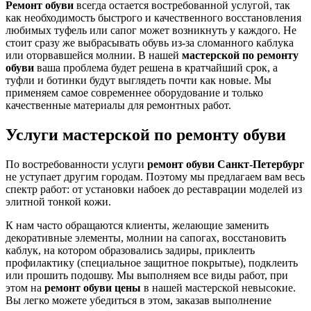
Ремонт обуви
всегда остается востребованной услугой, так
как необходимость быстрого и качественного восстановления
любимых туфель или сапог может возникнуть у каждого. Не
стоит сразу же выбрасывать обувь из-за сломанного каблука
или оторвавшейся молнии. В нашей
мастерской по ремонту
обуви
ваша проблема будет решена в кратчайший срок, а
туфли и ботинки будут выглядеть почти как новые. Мы
применяем самое современнее оборудование и только
качественные материалы для ремонтных работ.
Услуги мастерской по ремонту обуви
По востребованности услуги
ремонт обуви Санкт-Петербург
не уступает другим городам. Поэтому мы предлагаем вам весь
спектр работ: от установки набоек до реставрации моделей из
элитной тонкой кожи.
К нам часто обращаются клиенты, желающие заменить
декоративные элементы, молнии на сапогах, восстановить
каблук, на котором образовались задиры, приклеить
профилактику (специальное защитное покрытые), подклеить
или прошить подошву. Мы выполняем все виды работ, при
этом на
ремонт обуви цены
в нашей мастерской невысокие.
Вы легко можете убедиться в этом, заказав выполнение