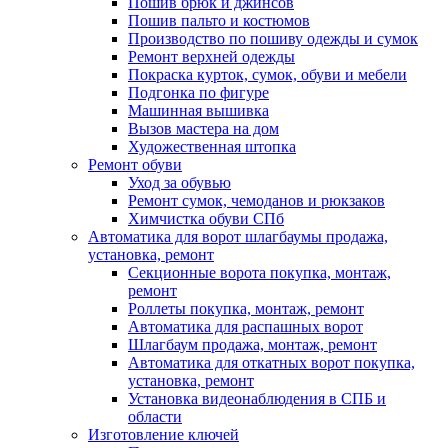
Пошив брюк и джинсов
Пошив пальто и костюмов
Производство по пошиву одежды и сумок
Ремонт верхней одежды
Покраска курток, сумок, обуви и мебели
Подгонка по фигуре
Машинная вышивка
Вызов мастера на дом
Художественная штопка
Ремонт обуви
Уход за обувью
Ремонт сумок, чемоданов и рюкзаков
Химчистка обуви СПб
Автоматика для ворот шлагбаумы продажа,
установка, ремонт
Секционные ворота покупка, монтаж,
ремонт
Роллеты покупка, монтаж, ремонт
Автоматика для распашных ворот
Шлагбаум продажа, монтаж, ремонт
Автоматика для откатных ворот покупка,
установка, ремонт
Установка видеонаблюдения в СПБ и
области
Изготовление ключей