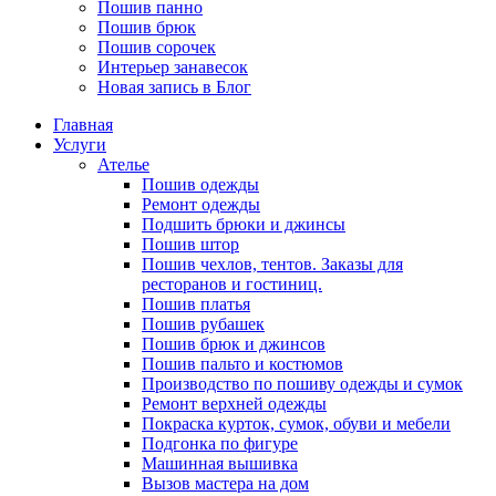
Пошив панно
Пошив брюк
Пошив сорочек
Интерьер занавесок
Новая запись в Блог
Главная
Услуги
Ателье
Пошив одежды
Ремонт одежды
Подшить брюки и джинсы
Пошив штор
Пошив чехлов, тентов. Заказы для
ресторанов и гостиниц.
Пошив платья
Пошив рубашек
Пошив брюк и джинсов
Пошив пальто и костюмов
Производство по пошиву одежды и сумок
Ремонт верхней одежды
Покраска курток, сумок, обуви и мебели
Подгонка по фигуре
Машинная вышивка
Вызов мастера на дом