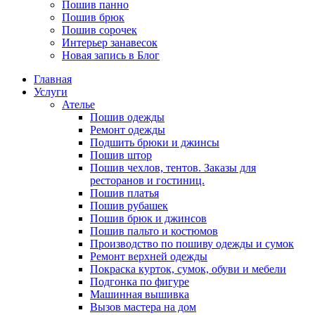
Пошив панно
Пошив брюк
Пошив сорочек
Интерьер занавесок
Новая запись в Блог
Главная
Услуги
Ателье
Пошив одежды
Ремонт одежды
Подшить брюки и джинсы
Пошив штор
Пошив чехлов, тентов. Заказы для
ресторанов и гостиниц.
Пошив платья
Пошив рубашек
Пошив брюк и джинсов
Пошив пальто и костюмов
Производство по пошиву одежды и сумок
Ремонт верхней одежды
Покраска курток, сумок, обуви и мебели
Подгонка по фигуре
Машинная вышивка
Вызов мастера на дом