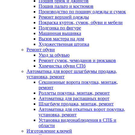
Пошив брюк и джинсов
Пошив пальто и костюмов
Производство по пошиву одежды и сумок
Ремонт верхней одежды
Покраска курток, сумок, обуви и мебели
Подгонка по фигуре
Машинная вышивка
Вызов мастера на дом
Художественная штопка
Ремонт обуви
Уход за обувью
Ремонт сумок, чемоданов и рюкзаков
Химчистка обуви СПб
Автоматика для ворот шлагбаумы продажа,
установка, ремонт
Секционные ворота покупка, монтаж,
ремонт
Роллеты покупка, монтаж, ремонт
Автоматика для распашных ворот
Шлагбаум продажа, монтаж, ремонт
Автоматика для откатных ворот покупка,
установка, ремонт
Установка видеонаблюдения в СПБ и
области
Изготовление ключей